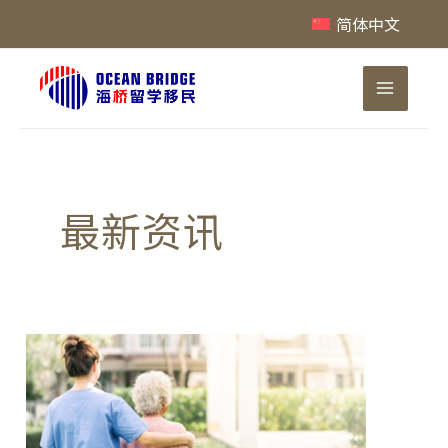
跳
简体中文
至
内
Main
容
Menu
最新资讯
解
读
老
年
护