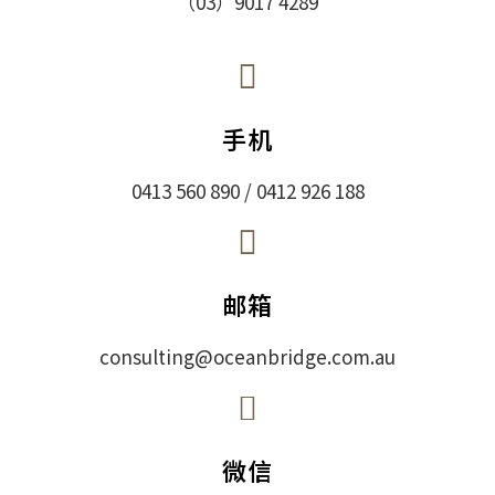
（03）9017 4289
手机
0413 560 890 / 0412 926 188
邮箱
consulting@oceanbridge.com.au
微信